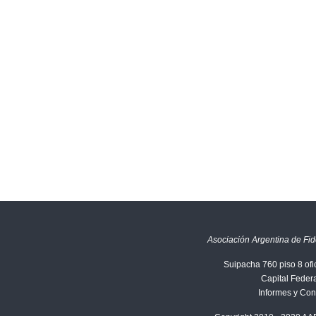
Asociación Argentina de Fid
Suipacha 760 piso 8 ofi
Capital Federa
Informes y Con